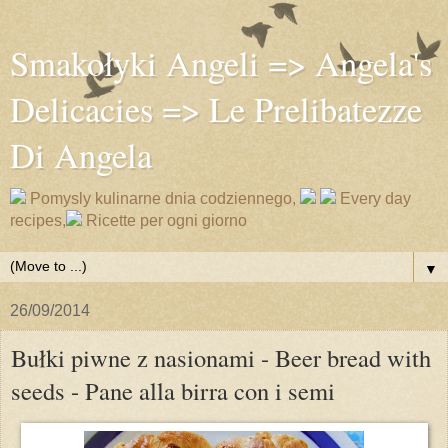
Smakołyki Angeli => Angela's
Delicacies => Le Prelibatezze
Di Angela
Pomysly kulinarne dnia codziennego,
Every day
recipes,
Ricette per ogni giorno
▼
26/09/2014
Bułki piwne z nasionami - Beer bread with
seeds - Pane alla birra con i semi