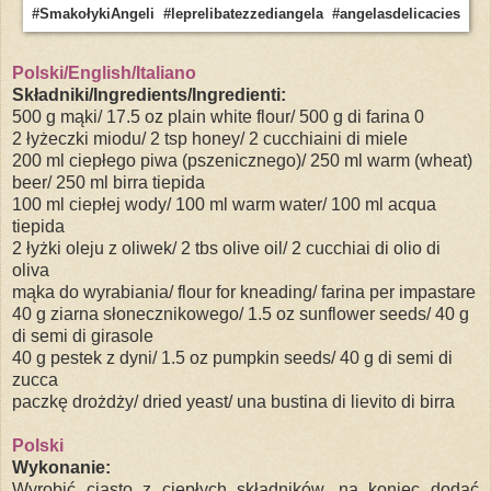
#SmakołykiAngeli #leprelibatezzediangela #angelasdelicacies
Polski/English/Italiano
Składniki/Ingredients/Ingredienti:
500 g mąki/ 17.5 oz plain white flour/ 500 g di farina 0
2 łyżeczki miodu/ 2 tsp honey/ 2 cucchiaini di miele
200 ml ciepłego piwa (pszenicznego)/ 250 ml warm (wheat)
beer/ 250 ml birra tiepida
100 ml ciepłej wody/ 100 ml warm water/ 100 ml acqua
tiepida
2 łyżki oleju z oliwek/ 2 tbs olive oil/ 2 cucchiai di olio di
oliva
mąka do wyrabiania/ flour for kneading/ farina per impastare
40 g ziarna słonecznikowego/ 1.5 oz sunflower seeds/ 40 g
di semi di girasole
40 g pestek z dyni/ 1.5 oz pumpkin seeds/ 40 g di semi di
zucca
paczkę drożdży/ dried yeast/ una bustina di lievito di birra
Polski
Wykonanie:
Wyrobić ciasto z ciepłych składników, na koniec dodać