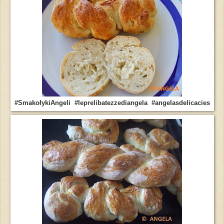
#SmakołykiAngeli #leprelibatezzediangela #angelasdelicacies