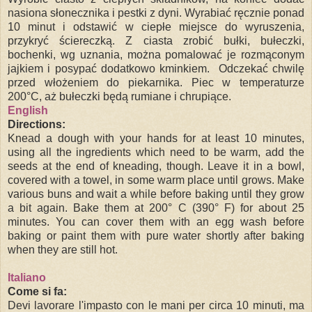
nasiona słonecznika i pestki z dyni. Wyrabiać ręcznie ponad
10 minut i odstawić w ciepłe miejsce do wyruszenia,
przykryć ściereczką. Z ciasta zrobić bułki, bułeczki,
bochenki, wg uznania, można pomalować je rozmąconym
jajkiem i posypać dodatkowo kminkiem. Odczekać chwilę
przed włożeniem do piekarnika. Piec w temperaturze
200°C, aż bułeczki będą rumiane i chrupiące.
English
Directions:
Knead a dough with your hands for at least 10 minutes,
using all the ingredients which need to be warm, add the
seeds at the end of kneading, though. Leave it in a bowl,
covered with a towel, in some warm place until grows. Make
various buns and wait a while before baking until they grow
a bit again. Bake them at 200° C (390° F) for about 25
minutes. You can cover them with an egg wash before
baking or paint them with pure water shortly after baking
when they are still hot.
Italiano
Come si fa:
Devi lavorare l'impasto con le mani per circa 10 minuti, ma